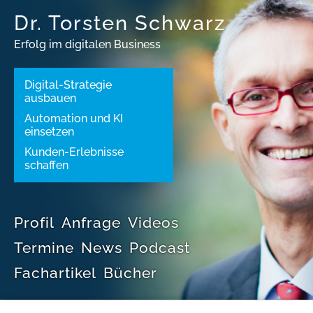
Dr. Torsten Schwarz
Erfolg im digitalen Business
Digital-Strategie
ausbauen
Automation und KI
einsetzen
Kunden-Erlebnisse
schaffen
Profil
Anfrage
Videos
Termine
News
Podcast
Fachartikel
Bücher