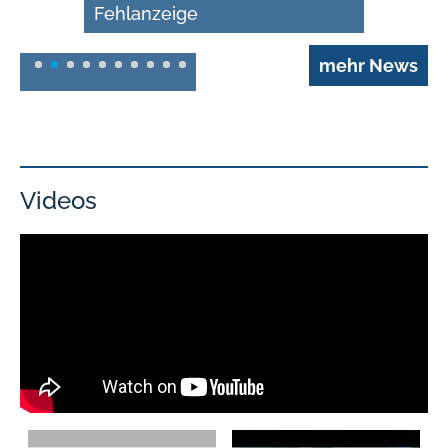
Fehlanzeige
11. August 2022
mehr News
In der Personalisierung der
Kundenansprache gibt es
erheblichen Nachholbedarf.
Dieses Fazit zieht
Digitalexperte Torsten
Videos
Schwarz, Inhaber der
Beratung Absolit, in einer
aktuellen Studie, die er am
Dienstag auf der Konferenz
„Personalisierung Trends
2022“ vorgestellt hat. Noch
nicht einmal die Hälfte der
befragten Unternehmen
bietet ihren Kunden ein
zwischen Online- und