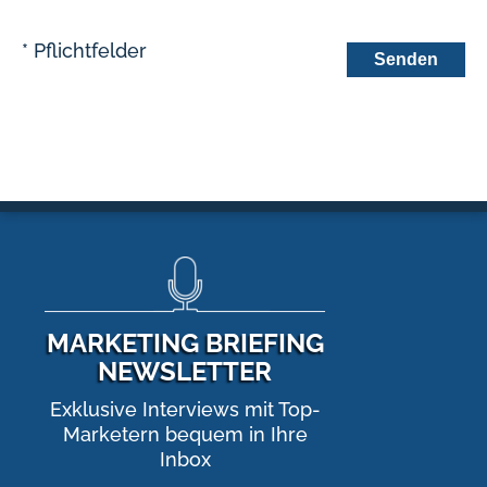
Bitte
Bitte
Bitte
lasse
* Pflichtfelder
lasse
lasse
dieses
dieses
dieses
Feld
Feld
Feld
leer.
leer.
leer.
MARKETING BRIEFING
NEWSLETTER
Exklusive Interviews mit Top-
Marketern bequem in Ihre
Inbox