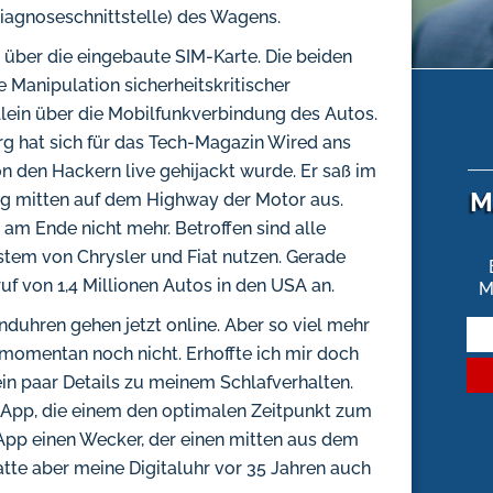
agnoseschnittstelle) des Wagens.
 über die eingebaute SIM-Karte. Die beiden
 Manipulation sicherheitskritischer
lein über die Mobilfunkverbindung des Autos.
g hat sich für das Tech-Magazin Wired ans
on den Hackern live gehijackt wurde. Er saß im
M
ng mitten auf dem Highway der Motor aus.
am Ende nicht mehr. Betroffen sind alle
tem von Chrysler und Fiat nutzen. Gerade
uf von 1,4 Millionen Autos in den USA an.
M
duhren gehen jetzt online. Aber so viel mehr
 momentan noch nicht. Erhoffte ich mir doch
n paar Details zu meinem Schlafverhalten.
e App, die einem den optimalen Zeitpunkt zum
 App einen Wecker, der einen mitten aus dem
hatte aber meine Digitaluhr vor 35 Jahren auch