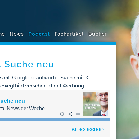
ne
News
Podcast
Fachartikel
Bücher
t Suche neu
asant. Google beantwortet Suche mit KI.
 Bewegtbild verschmilzt mit Werbung.