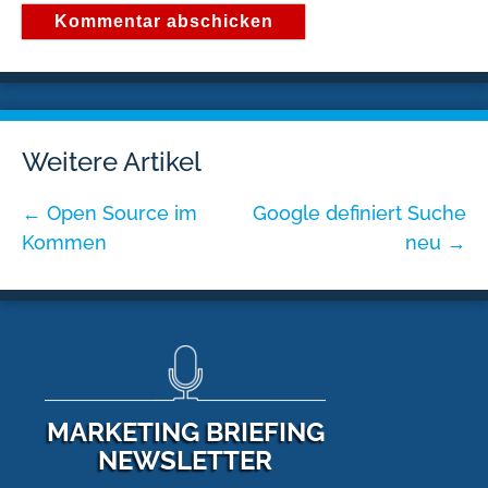
Weitere Artikel
←
Open Source im
Google definiert Suche
Kommen
neu
→
MARKETING BRIEFING
NEWSLETTER