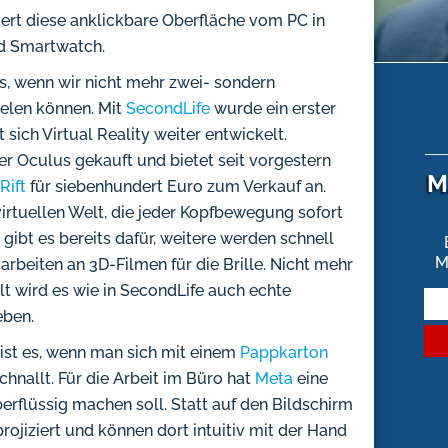
dert diese anklickbare Oberfläche vom PC in
d Smartwatch.
es, wenn wir nicht mehr zwei- sondern
ielen können. Mit
SecondLife
wurde ein erster
 sich Virtual Reality weiter entwickelt.
er Oculus gekauft und bietet seit vorgestern
M
Rift
für siebenhundert Euro zum Verkauf an.
irtuellen Welt, die jeder Kopfbewegung sofort
 gibt es bereits dafür, weitere werden schnell
M
arbeiten an 3D-Filmen für die Brille. Nicht mehr
elt wird es wie in SecondLife auch echte
eben.
 ist es, wenn man sich mit einem
Pappkarton
hnallt. Für die Arbeit im Büro hat
Meta
eine
berflüssig machen soll. Statt auf den Bildschirm
rojiziert und können dort intuitiv mit der Hand