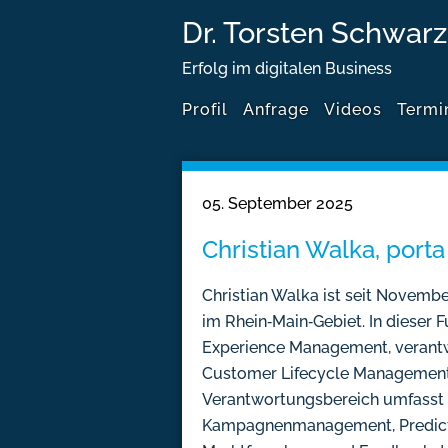
Dr. Torsten Schwarz
Erfolg im digitalen Business
Profil
Anfrage
Videos
Termi
05. September 2025
Christian Walka, port
Christian Walka ist seit Novemb
im Rhein‑Main‑Gebiet. In dieser 
Experience Management, verantw
Customer Lifecycle Management 
Verantwortungsbereich umfasst 
Kampagnenmanagement, Predicti