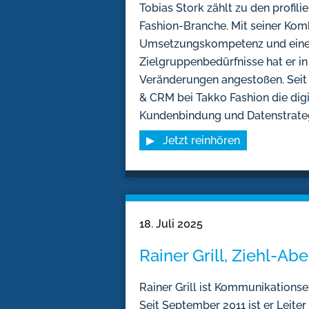
Tobias Stork zählt zu den profil
Fashion-Branche. Mit seiner Kom
Umsetzungskompetenz und eine
Zielgruppenbedürfnisse hat er 
Veränderungen angestoßen. Seit
& CRM bei Takko Fashion die digi
Kundenbindung und Datenstrategi
▶ Jetzt reinhören
18. Juli 2025
Rainer Grill, Ziehl-Ab
Rainer Grill ist Kommunikationse
Seit September 2011 ist er Leite