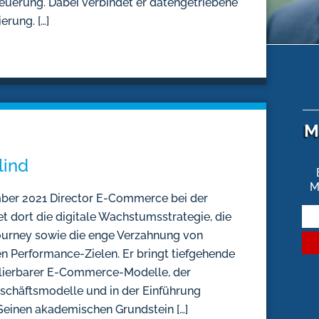
uerung. Dabei verbindet er datengetriebene
erung. […]
M
lind
M
mber 2021 Director E-Commerce bei der
dort die digitale Wachstumsstrategie, die
urney sowie die enge Verzahnung von
 Performance-Zielen. Er bringt tiefgehende
alierbarer E-Commerce-Modelle, der
Geschäftsmodelle und in der Einführung
 Seinen akademischen Grundstein […]